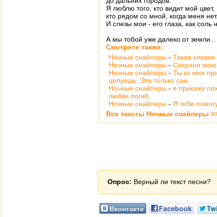
до дальних городов.
Я люблю того, кто видит мой цвет,
кто рядом со мной, когда меня нет
И слезы мои - его глаза, как соль 
А мы тобой уже далеко от земли...
Смотрите также:
Ночные снайперы
-
Такая клевая 
Ночные снайперы
-
Сохрани мою
Ночные снайперы
-
Ты ко мне пр
целуешь. Это только сон.
Ночные снайперы
-
я прикажу пох
любви погиб
Ночные снайперы
-
Я тебе помог
Все тексты Ночные снайперы >
Опрос:
Верный ли текст песни?
Вконтакте
Facebook
Twi