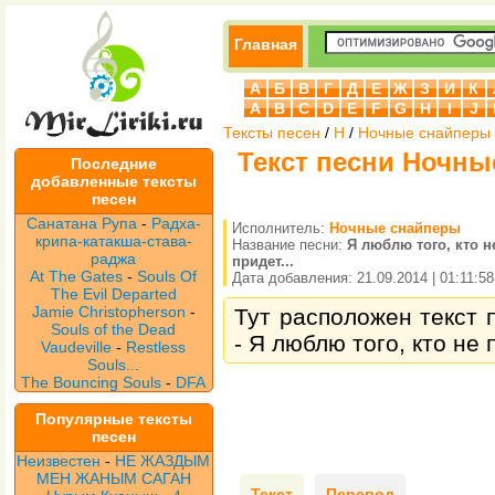
Главная
А
Б
В
Г
Д
Е
Ж
З
И
К
A
B
C
D
E
F
G
H
I
J
Тексты песен
/
Н
/
Ночные снайперы
Текст песни Ночны
Последние
добавленные тексты
песен
Санатана Рупа
-
Радха-
Исполнитель:
Ночные снайперы
крипа-катакша-става-
Название песни:
Я люблю того, кто н
раджа
придет...
At The Gates
-
Souls Of
Дата добавления: 21.09.2014 | 01:11:58
The Evil Departed
Jamie Christopherson
-
Тут расположен текст 
Souls of the Dead
- Я люблю того, кто не п
Vaudeville
-
Restless
Souls...
The Bouncing Souls
-
DFA
Популярные тексты
песен
Неизвестен
-
НЕ ЖАЗДЫМ
МЕН ЖАНЫМ САГАН
Текст
Перевод