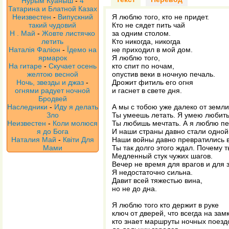
Нурым Куаныш
-
4
Татарина и Блатной Казах
Неизвестен
-
Випускний
Я люблю того, кто не придет.
такий чудовий
Кто не сядет пить чай
Н . Май
-
Жовте листячко
за одним столом.
летить
Кто никогда, никогда
Наталія Фаліон
-
Їдемо на
не приходил в мой дом.
ярмарок
Я люблю того,
На гитаре
-
Скучает осень
кто спит по ночам,
желтою весной
опустив веки в ночную печаль.
Ночь, звезды и джаз
-
Дрожит фитиль его огня
огнями радует ночной
и гаснет в свете дня.
Бродвей
Наследники
-
Иду я делать
А мы с тобою уже далеко от земли
Зло
Ты умеешь летать. Я умею любить
Неизвестен
-
Коли молюся
Ты любишь мечтать. А я люблю пе
я до Бога
И наши страны давно стали одной
Наталия Май
-
Квіти Для
Наши войны давно превратились в
Мами
Ты так долго этого ждал. Почему 
Медленный стук чужих шагов.
Вечер не время для врагов и для 
Я недостаточно сильна.
Давит всей тяжестью вина,
но не до дна.
Я люблю того кто держит в руке
ключ от дверей, что всегда на замк
кто знает маршруты ночных поезд