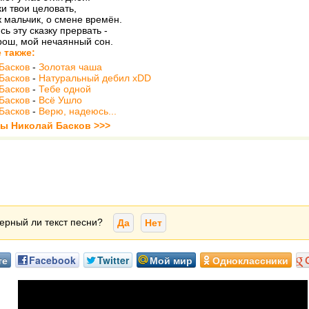
ки твои целовать,
к мальчик, о смене времён.
сь эту сказку прервать -
рош, мой нечаянный сон.
 также:
Басков
-
Золотая чаша
Басков
-
Натуральный дебил хDD
Басков
-
Тебе одной
Басков
-
Всё Ушло
Басков
-
Верю, надеюсь...
ты Николай Басков >>>
ерный ли текст песни?
Да
Нет
те
Facebook
Twitter
Мой мир
Одноклассники