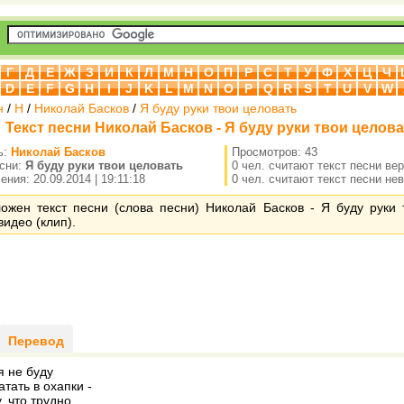
Г
Д
Е
Ж
З
И
К
Л
М
Н
О
П
Р
С
Т
У
Ф
Х
Ц
Ч
D
E
F
G
H
I
J
K
L
M
N
O
P
Q
R
S
T
U
V
W
н
/
Н
/
Николай Басков
/
Я буду руки твои целовать
Текст песни Николай Басков - Я буду руки твои целов
ь:
Николай Басков
Просмотров: 43
есни:
Я буду руки твои целовать
0 чел. считают текст песни ве
ния: 20.09.2014 | 19:11:18
0 чел. считают текст песни не
ожен текст песни (слова песни) Николай Басков - Я буду руки 
видео (клип).
Перевод
я не буду
атать в охапки -
, что трудно,