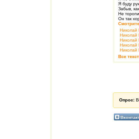
Я буду ру
Забыв, ка
Не торопи
Он так хо
Смотрите
Николай 
Николай 
Николай 
Николай 
Николай 
Все текс
Опрос:
В
Вконтак