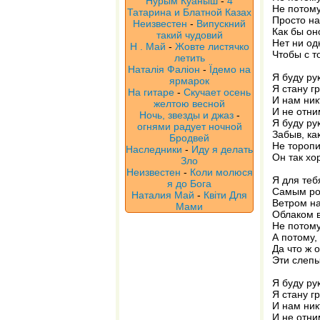
Нурым Куаныш
-
4
Не потому
Татарина и Блатной Казах
Просто на
Неизвестен
-
Випускний
Как бы он
такий чудовий
Нет ни од
Н . Май
-
Жовте листячко
Чтобы с т
летить
Наталія Фаліон
-
Їдемо на
Я буду ру
ярмарок
Я стану г
На гитаре
-
Скучает осень
И нам ник
желтою весной
И не отни
Ночь, звезды и джаз
-
Я буду ру
огнями радует ночной
Забыв, ка
Бродвей
Не торопи
Наследники
-
Иду я делать
Он так хо
Зло
Неизвестен
-
Коли молюся
Я для теб
я до Бога
Самым ро
Наталия Май
-
Квіти Для
Ветром на
Мами
Облаком в
Не потому
А потому,
Да что ж 
Эти слепы
Я буду ру
Я стану г
И нам ник
И не отни