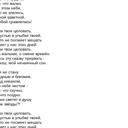
, что жалко.
 этом небе,
о не злилось,
ной заветной,
обой сравнилась!
ки твои целовать,
рустью в улыбке твоей,
то не посмеет мешать
мет у нас этих дней.
ки твои целовать,
к мальчик, о смене времён.
сь эту сказку прервать -
рош, мой нечаянный сон.
я не стану
дным и близким,
д океаном,
 небе чистом -
, что скучно,
 что поздно.
они светят в душу
е звёзды?!
ки твои целовать,
рустью в улыбке твоей,
то не посмеет мешать
мет у нас этих дней.