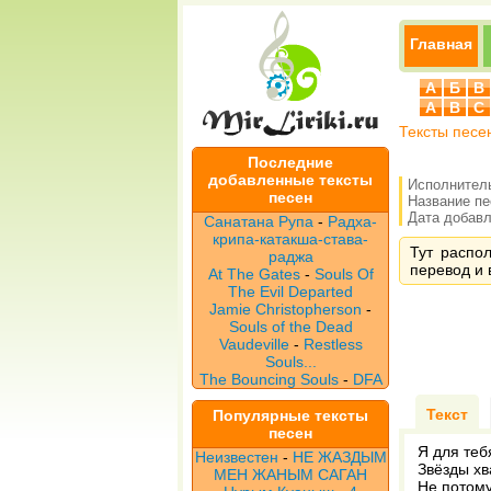
Главная
А
Б
В
A
B
C
Тексты песе
Последние
добавленные тексты
Исполнител
песен
Название п
Дата добавле
Санатана Рупа
-
Радха-
крипа-катакша-става-
Тут распол
раджа
перевод и 
At The Gates
-
Souls Of
The Evil Departed
Jamie Christopherson
-
Souls of the Dead
Vaudeville
-
Restless
Souls...
The Bouncing Souls
-
DFA
Текст
Популярные тексты
песен
Я для теб
Неизвестен
-
НЕ ЖАЗДЫМ
Звёзды хв
МЕН ЖАНЫМ САГАН
Не потому