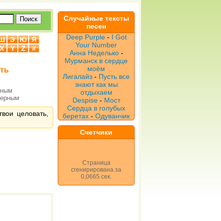
Случайные тексты
песен
Deep Purple
-
I Got
Ш
Э
Ю
Я
Your Number
X
Y
Z
#
Анна Неделько
-
Мурманск в сердце
моём
ать
Лигалайз
-
Пусть все
знают как мы
рным
отдыхаем
верным
Despise
-
Мост
Сердца в голубых
твои целовать,
беретах
-
Одуванчик
Счетчики
Страница
сгенирирована за
0,0665 сек.