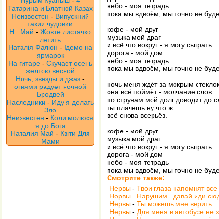
Нурым Куаныш
-
4
небо - моя тетрадь
Татарина и Блатной Казах
пока мы вдвоём, мы точно не буд
Неизвестен
-
Випускний
такий чудовий
кофе - мой друг
Н . Май
-
Жовте листячко
музыка мой драг
летить
и всё что вокруг - я могу сыграть
Наталія Фаліон
-
Їдемо на
дорога - мой дом
ярмарок
небо - моя тетрадь
На гитаре
-
Скучает осень
пока мы вдвоём, мы точно не буд
желтою весной
Ночь, звезды и джаз
-
ночь меня ждёт за мокрым стекло
огнями радует ночной
она всё поймёт - молчание слов
Бродвей
по струнам мой долг доводит до с
Наследники
-
Иду я делать
ты плачешь ну что ж
Зло
всё снова всерьёз.
Неизвестен
-
Коли молюся
я до Бога
кофе - мой друг
Наталия Май
-
Квіти Для
музыка мой драг
Мами
и всё что вокруг - я могу сыграть
дорога - мой дом
небо - моя тетрадь
пока мы вдвоём, мы точно не буд
Смотрите также:
Нервы
-
Твои глаза напомнят все
Нервы
-
Нарушим.. давай иди сюд
Нервы
-
Ты можешь мне верить.
Нервы
-
Для меня в автобусе не 