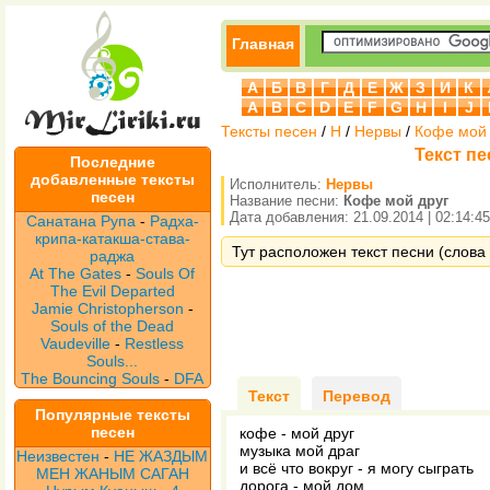
Главная
А
Б
В
Г
Д
Е
Ж
З
И
К
A
B
C
D
E
F
G
H
I
J
Тексты песен
/
Н
/
Нервы
/
Кофе мой 
Текст п
Последние
добавленные тексты
Исполнитель:
Нервы
песен
Название песни:
Кофе мой друг
Дата добавления: 21.09.2014 | 02:14:45
Санатана Рупа
-
Радха-
крипа-катакша-става-
Тут расположен текст песни (слова 
раджа
At The Gates
-
Souls Of
The Evil Departed
Jamie Christopherson
-
Souls of the Dead
Vaudeville
-
Restless
Souls...
The Bouncing Souls
-
DFA
Текст
Перевод
Популярные тексты
песен
кофе - мой друг
музыка мой драг
Неизвестен
-
НЕ ЖАЗДЫМ
и всё что вокруг - я могу сыграть
МЕН ЖАНЫМ САГАН
дорога - мой дом