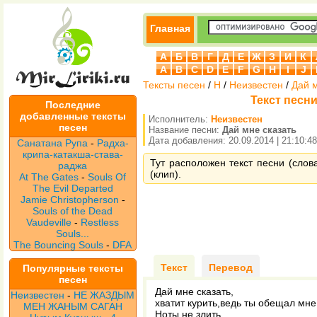
Главная
А
Б
В
Г
Д
Е
Ж
З
И
К
A
B
C
D
E
F
G
H
I
J
Тексты песен
/
Н
/
Неизвестен
/
Дай м
Текст песни
Последние
добавленные тексты
Исполнитель:
Неизвестен
песен
Название песни:
Дай мне сказать
Дата добавления: 20.09.2014 | 21:10:48
Санатана Рупа
-
Радха-
крипа-катакша-става-
Тут расположен текст песни (слов
раджа
(клип).
At The Gates
-
Souls Of
The Evil Departed
Jamie Christopherson
-
Souls of the Dead
Vaudeville
-
Restless
Souls...
The Bouncing Souls
-
DFA
Текст
Перевод
Популярные тексты
песен
Дай мне сказать,
Неизвестен
-
НЕ ЖАЗДЫМ
хватит курить,ведь ты обещал мне
МЕН ЖАНЫМ САГАН
Ноты не злить.