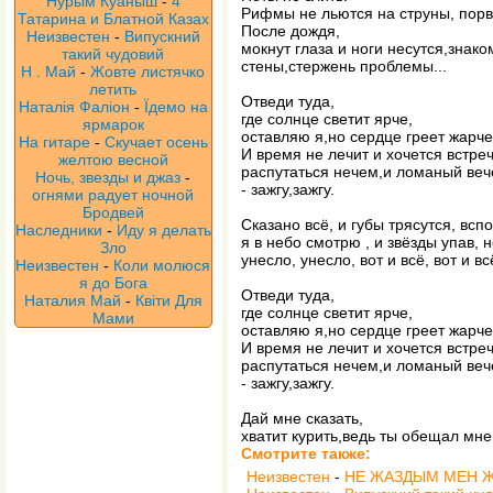
Нурым Куаныш
-
4
Рифмы не льются на струны, порв
Татарина и Блатной Казах
После дождя,
Неизвестен
-
Випускний
мокнут глаза и ноги несутся,знак
такий чудовий
стены,стержень проблемы...
Н . Май
-
Жовте листячко
летить
Отведи туда,
Наталія Фаліон
-
Їдемо на
где солнце светит ярче,
ярмарок
оставляю я,но сердце греет жарче
На гитаре
-
Скучает осень
И время не лечит и хочется встре
желтою весной
распутаться нечем,и ломаный веч
Ночь, звезды и джаз
-
- зажгу,зажгу.
огнями радует ночной
Бродвей
Сказано всё, и губы трясутся, всп
Наследники
-
Иду я делать
я в небо смотрю , и звёзды упав, 
Зло
унесло, унесло, вот и всё, вот и вс
Неизвестен
-
Коли молюся
я до Бога
Отведи туда,
Наталия Май
-
Квіти Для
где солнце светит ярче,
Мами
оставляю я,но сердце греет жарче
И время не лечит и хочется встре
распутаться нечем,и ломаный веч
- зажгу,зажгу.
Дай мне сказать,
хватит курить,ведь ты обещал мне
Смотрите также:
Неизвестен
-
НЕ ЖАЗДЫМ МЕН 