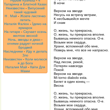
Нурым Куаныш
-
4
В ночи
Татарина и Блатной Казах
Неизвестен
-
Випускний
Верхом на звезде
такий чудовий
Несусь на встречу ветрам,
Н . Май
-
Жовте листячко
К несбывшейся мечте
летить
И снам
Наталія Фаліон
-
Їдемо на
ярмарок
О, жизнь, ты прекрасна,
На гитаре
-
Скучает осень
О, жизнь, ты прекрасна вполне.
желтою весной
Бываешь немного опасна. О-е.
Ночь, звезды и джаз
-
Возьми мое сердце,
огнями радует ночной
Храни, вспоминай обо мне,
Бродвей
Поверь мне, что все не напрасно.
Наследники
-
Иду я делать
Зло
Верхом на звезде,
Неизвестен
-
Коли молюся
Над лесом, рекой,
я до Бога
Потерян навсегда
Наталия Май
-
Квіти Для
Покой.
Мами
Верхом на звезде.
Mi torno diabolo esta.
Билет в один конец —
Весна
О, жизнь, ты прекрасна,
О, жизнь, ты прекрасна вполне.
Бываешь немного опасна. О-е.
Возьми мое сердце,
Храни, вспоминай обо мне,