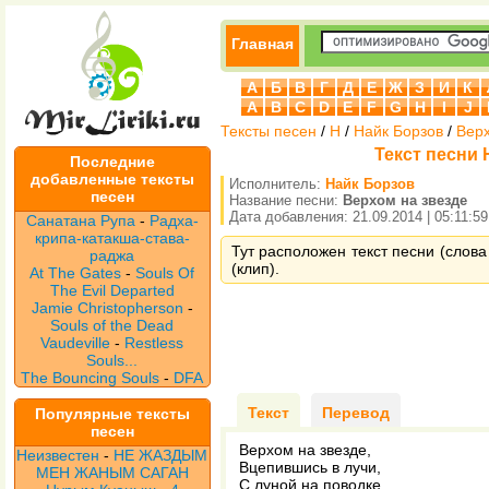
Главная
А
Б
В
Г
Д
Е
Ж
З
И
К
A
B
C
D
E
F
G
H
I
J
Тексты песен
/
Н
/
Найк Борзов
/
Верх
Текст песни 
Последние
добавленные тексты
Исполнитель:
Найк Борзов
песен
Название песни:
Верхом на звезде
Дата добавления: 21.09.2014 | 05:11:59
Санатана Рупа
-
Радха-
крипа-катакша-става-
Тут расположен текст песни (слова
раджа
(клип).
At The Gates
-
Souls Of
The Evil Departed
Jamie Christopherson
-
Souls of the Dead
Vaudeville
-
Restless
Souls...
The Bouncing Souls
-
DFA
Текст
Перевод
Популярные тексты
песен
Верхом на звезде,
Неизвестен
-
НЕ ЖАЗДЫМ
Вцепившись в лучи,
МЕН ЖАНЫМ САГАН
С луной на поводке