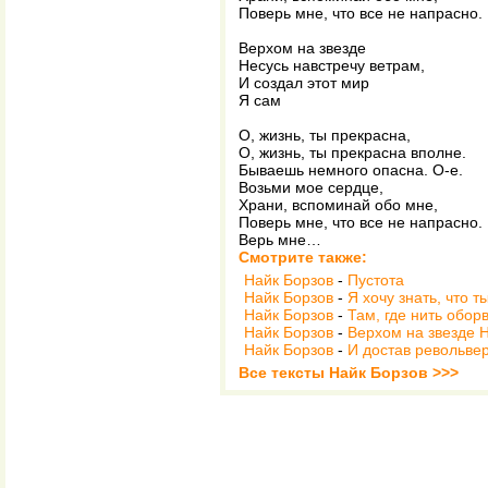
Поверь мне, что все не напрасно.
Верхом на звезде
Несусь навстречу ветрам,
И создал этот мир
Я сам
О, жизнь, ты прекрасна,
О, жизнь, ты прекрасна вполне.
Бываешь немного опасна. О-е.
Возьми мое сердце,
Храни, вспоминай обо мне,
Поверь мне, что все не напрасно.
Верь мне…
Смотрите также:
Найк Борзов
-
Пустота
Найк Борзов
-
Я хочу знать, что 
Найк Борзов
-
Там, где нить обо
Найк Борзов
-
Верхом на звезде 
Найк Борзов
-
И достав револьве
Все тексты Найк Борзов >>>