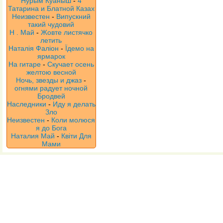
Нурым Куаныш
-
4
Татарина и Блатной Казах
Неизвестен
-
Випускний
такий чудовий
Н . Май
-
Жовте листячко
летить
Наталія Фаліон
-
Їдемо на
ярмарок
На гитаре
-
Скучает осень
желтою весной
Ночь, звезды и джаз
-
огнями радует ночной
Бродвей
Наследники
-
Иду я делать
Зло
Неизвестен
-
Коли молюся
я до Бога
Наталия Май
-
Квіти Для
Мами