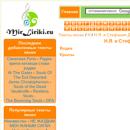
Главная
А
Б
В
Г
Д
Е
Ж
З
И
К
A
B
C
D
E
F
G
H
I
J
Тексты песен
/
Н
/
Н.Я. и Стефания 
Н.Я. и Сте
Последние
добавленные тексты
Водка
песен
Крысы
Санатана Рупа
-
Радха-
крипа-катакша-става-
раджа
At The Gates
-
Souls Of
The Evil Departed
Jamie Christopherson
-
Souls of the Dead
Vaudeville
-
Restless
Souls...
The Bouncing Souls
-
DFA
Популярные тексты
песен
Неизвестен
-
НЕ ЖАЗДЫМ
МЕН ЖАНЫМ САГАН