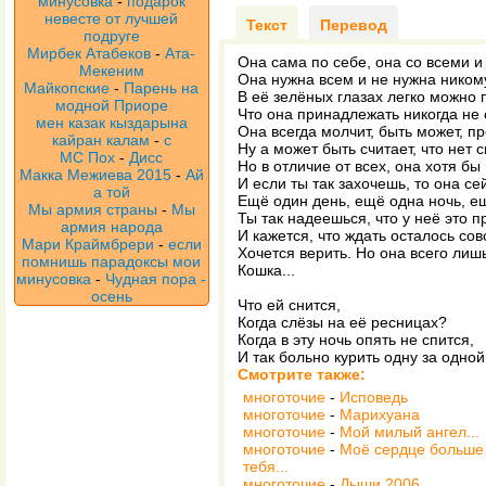
минусовка
-
подарок
невесте от лучшей
Текст
Перевод
подруге
Мирбек Атабеков
-
Ата-
Она сама по себе, она со всеми и 
Мекеним
Она нужна всем и не нужна ником
Майкопские
-
Парень на
В её зелёных глазах легко можно 
модной Приоре
Что она принадлежать никогда не
мен казак кыздарына
Она всегда молчит, быть может, пр
кайран калам
-
с
Ну а может быть считает, что нет 
МС Пох
-
Дисс
Но в отличие от всех, она хотя бы 
Макка Межиева 2015
-
Ай
И если ты так захочешь, то она се
а той
Ещё один день, ещё одна ночь, ещ
Мы армия страны
-
Мы
Ты так надеешься, что у неё это п
армия народа
И кажется, что ждать осталось со
Мари Краймбрери
-
если
Хочется верить. Но она всего лиш
помнишь парадоксы мои
Кошка...
минусовка
-
Чудная пора -
осень
Что ей снится,
Когда слёзы на её ресницах?
Когда в эту ночь опять не спится,
И так больно курить одну за одной.
Смотрите также:
многоточие
-
Исповедь
многоточие
-
Марихуана
многоточие
-
Мой милый ангел...
многоточие
-
Моё сердце больше 
тебя...
многоточие
-
Дыши 2006