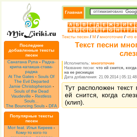
Главная
А
Б
В
Г
Д
Е
Ж
З
И
К
A
B
C
D
E
F
G
H
I
J
Тексты песен
/
М
/
многоточие
/
что 
Текст песни мног
Последние
добавленные тексты
слез
песен
Санатана Рупа
-
Радха-
Исполнитель:
многоточие
крипа-катакша-става-
Название песни:
что ей снится, когд
раджа
на ее ресницах
At The Gates
-
Souls Of
Дата добавления: 21.09.2014 | 05:11:48
The Evil Departed
Jamie Christopherson
-
Тут расположен текст 
Souls of the Dead
ей снится, когда сле
Vaudeville
-
Restless
Souls...
(клип).
The Bouncing Souls
-
DFA
Популярные тексты
песен
Мот feat. Илья Киреев
-
Кому-то кого-то