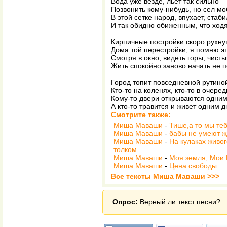
Вода уже везде, льет так сильно
Позвонить кому-нибудь, но сел м
В этой сетке народ, впухает, стаб
И так обидно обиженным, что ходя
Кирпичные постройки скоро рухну
Дома той перестройки, я помню э
Смотря в окно, видеть горы, чисты
Жить спокойно заново начать не п
Город топит повседневной рутино
Кто-то на коленях, кто-то в очере
Кому-то двери открываются одни
А кто-то травится и живет одним д
Смотрите также:
Миша Маваши
-
Тише,а то мы те
Миша Маваши
-
бабы не умеют ж
Миша Маваши
-
На кулаках живог
толком
Миша Маваши
-
Моя земля, Мои
Миша Маваши
-
Цена свободы.
Все тексты Миша Маваши >>>
Опрос:
Верный ли текст песни?