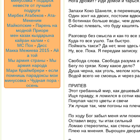
минусовка
-
подарок
Нога дрожит? Иди домой и тарься
невесте от лучшей
подруге
Запахи Коко Шанеля, в перемешку
Мирбек Атабеков
-
Ата-
Один зонт на двоих, постоим вдв
Мекеним
В ботинках больше воды, чем дом
Майкопские
-
Парень на
Сейчас плевать, что буду кашлять
модной Приоре
мен казак кыздарына
Разговор без смысла и как-то все 
кайран калам
-
с
Куда-то все ушло. Так быстро.
МС Пох
-
Дисс
Поймать такси? Да нет, мне здесь 
Макка Межиева 2015
-
Ай
Ну, все. Пока. Я передам записку.
а той
Мы армия страны
-
Мы
Свобода слова. Свобода разума и
армия народа
Бегу по грязи. Кому какое дело?
Мари Краймбрери
-
если
Душа черна, как уголь, мелом хот
помнишь парадоксы мои
Водой всего не смоешь и через ра
минусовка
-
Чудная пора -
осень
ПРИПЕВ
Этот гребанный мир, как дешевый
Ищя правду, я ломился в сотни кв
Покупая часто цветы и свечи
Уж лучше так, чем погоны на плеч
По ходу Бог забыл меня или поки
Оставил веру, ты итак сильный
Ломаю стереотипы, как стены кул
Плею на мнения. Вырощен двора