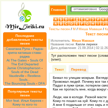
Главная
А
Б
В
Г
Д
Е
Ж
З
И
К
A
B
C
D
E
F
G
H
I
J
Тексты песен
/
М
/
Миша Маваши
/
К
Текст песн
Последние
добавленные тексты
Исполнитель:
Миша Маваши
песен
Название песни:
Капли лирики
Дата добавления: 21.09.2014 | 02:11:26
Санатана Рупа
-
Радха-
крипа-катакша-става-
Тут расположен текст песни (сло
раджа
(клип).
At The Gates
-
Souls Of
The Evil Departed
Jamie Christopherson
-
Текст
Перевод
Souls of the Dead
Vaudeville
-
Restless
Бежал по улицам мокрым. Взгляд
Souls...
Провожал людей. Почему все так 
The Bouncing Souls
-
DFA
Падал в лужи грязи, потеряли связ
Как не пропасть мне, когда вокруг
Популярные тексты
песен
Люди, как в колоде. Разной масти
Мот feat. Илья Киреев
-
Кому-то пошел на хуй. Кому-то с 
Кому-то кого-то
А мне б подальше от этих харь и 