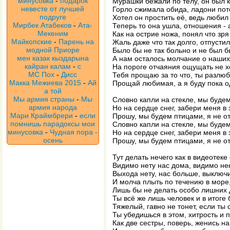
минусовка
-
подарок
Мурашки бежали по телу, он был к
невесте от лучшей
Горло сжимала обида, ладони пот
подруге
Хотел он простить её, ведь любил
Мирбек Атабеков
-
Ата-
Теперь то она ушла, отношения - 
Мекеним
Как на острие ножа, понял что зря
Майкопские
-
Парень на
Жаль даже что так долго, отпусти
модной Приоре
Было бы не так больно и не был б
мен казак кыздарына
А нам осталось молчание о наших 
кайран калам
-
с
На пороге отчаяния ощущать не хо
МС Пох
-
Дисс
Тебя прощаю за то что, ты разлюб
Макка Межиева 2015
-
Ай
Прощай любимая, а я буду пока о
а той
Мы армия страны
-
Мы
Словно капли на стекле, мы будем
армия народа
Но на сердце снег, забери меня в 
Мари Краймбрери
-
если
Прошу, мы будем птицами, я не о
помнишь парадоксы мои
Словно капли на стекле, мы будем
минусовка
-
Чудная пора -
Но на сердце снег, забери меня в 
осень
Прошу, мы будем птицами, я не о
Тут делать нечего как в видеотеке
Видимо нету нас дома, видимо нек
Выхода нету, нас больше, выключи
И молча плыть по течению в море
Лишь бы не делать особо лишних 
Ты всё же лишь человек и в итоге
Тяжелый, гавно не тонет, если ты
Ты убедишься в этом, хитрость и 
Как две сестры, поверь, женись на