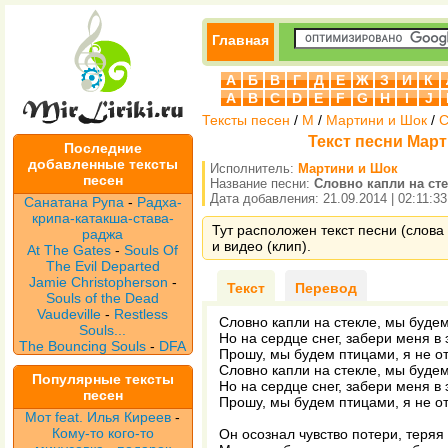
Главная
А
Б
В
Г
Д
Е
Ж
З
И
К
A
B
C
D
E
F
G
H
I
J
Тексты песен
/
М
/
Мартини и Шок
/
С
Текст песни Март
Последние
добавленные тексты
Исполнитель:
Мартини и Шок
песен
Название песни:
Словно капли на ст
Дата добавления: 21.09.2014 | 02:11:33
Санатана Рупа
-
Радха-
крипа-катакша-става-
Тут расположен текст песни (слова
раджа
и видео (клип).
At The Gates
-
Souls Of
The Evil Departed
Jamie Christopherson
-
Текст
Перевод
Souls of the Dead
Vaudeville
-
Restless
Словно капли на стекле, мы будем
Souls...
Но на сердце снег, забери меня в 
The Bouncing Souls
-
DFA
Прошу, мы будем птицами, я не о
Словно капли на стекле, мы будем
Популярные тексты
Но на сердце снег, забери меня в 
песен
Прошу, мы будем птицами, я не о
Мот feat. Илья Киреев
-
Кому-то кого-то
Он осознал чувство потери, теряя 