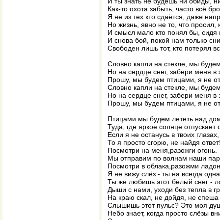
И ты знать не будешь ни обиды, ни
Как-то охота забыть, часто всё бро
Я не из тех кто сдаётся, даже нап
Но жизнь, явно не то, что просил, к
И смысл мало кто понял бы, сидя 
И снова бой, покой нам только сни
Свободен лишь тот, кто потерял вс
Словно капли на стекле, мы будем
Но на сердце снег, забери меня в 
Прошу, мы будем птицами, я не о
Словно капли на стекле, мы будем
Но на сердце снег, забери меня в 
Прошу, мы будем птицами, я не о
Птицами мы будем лететь над до
Туда, где яркое солнце отпускает с
Если я не останусь в твоих глазах,
То я просто сгорю, не найдя ответ
Посмотри на меня,разожги огонь.
Мы отправим по волнам наши пар
Посмотри в облака,разожми ладон
Я не вижу слёз - ты на всегда одна.
Ты же любишь этот белый снег - л
Дыши с нами, уходи без тепла в гр
На краю скал, не дойдя, не спеша
Слышишь этот пульс? Это моя душа
Небо знает, когда просто слёзы вн