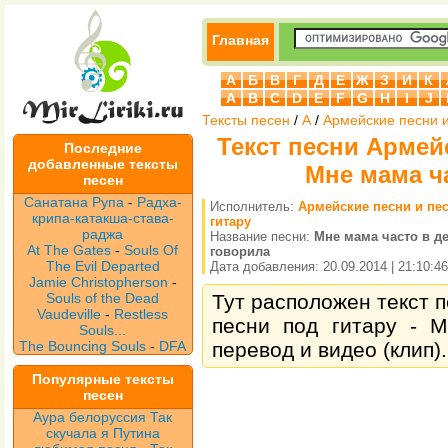
Главная
А
Б
В
Г
Д
Е
Ж
З
И
К
A
B
C
D
E
F
G
H
I
J
Тексты песен
/
А
/
Армейские песни и
Текст песни Армейс
Последние
добавленные тексты
Мне мама ч
песен
Санатана Рупа
-
Радха-
Исполнитель:
Армейские песни и пе
крипа-катакша-става-
гитару
раджа
Название песни:
Мне мама часто в де
At The Gates
-
Souls Of
говорила
The Evil Departed
Дата добавления: 20.09.2014 | 21:10:46
Jamie Christopherson
-
Souls of the Dead
Тут расположен текст п
Vaudeville
-
Restless
песни под гитару - М
Souls...
The Bouncing Souls
-
DFA
перевод и видео (клип).
Популярные тексты
песен
Аура белоруссия Так
скучала я Путина