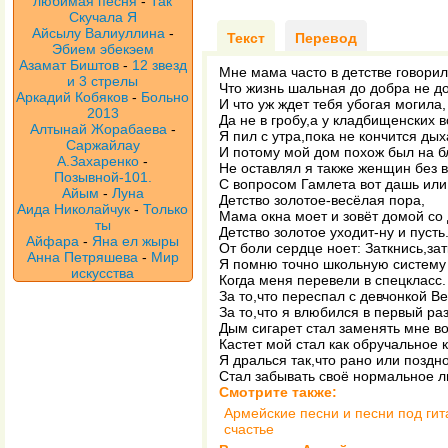
любимая песня
-
Так
Скучала Я
Айсылу Валиуллина
-
Текст
Перевод
Эбием эбекэем
Азамат Биштов
-
12 звезд
Мне мама часто в детстве говорил
и 3 стрелы
Что жизнь шальная до добра не до
Аркадий Кобяков
-
Больно
И что уж ждет тебя убогая могила,
2013
Да не в гробу,а у кладбищенских в
Алтынай Жорабаева
-
Я пил с утра,пока не кончится ды
Саржайлау
И потому мой дом похож был на б
А.Захаренко
-
Не оставлял я также женщин без 
Позывной-101.
С вопросом Гамлета вот дашь или
Айым
-
Луна
Детство золотое-весёлая пора,
Аида Николайчук
-
Только
Мама окна моет и зовёт домой со 
ты
Детство золотое уходит-ну и пусть
Айфара
-
Яна ел жыры
От боли сердце ноет: Заткнись,зат
Анна Петряшева
-
Мир
Я помню точно школьную систему
искусства
Когда меня перевели в спецкласс.
За то,что переспал с девчонкой В
За то,что я влюбился в первый раз
Дым сигарет стал заменять мне во
Кастет мой стал как обручальное 
Я дралься так,что рано или поздн
Стал забывать своё нормальное л
Смотрите также:
Армейские песни и песни под гит
счастье