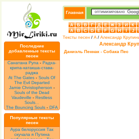
Главная
А
Б
В
Г
Д
Е
Ж
З
И
К
A
B
C
D
E
F
G
H
I
J
Тексты песен
/
А
/
Александр Крупин
Александр Круп
Последние
добавленные тексты
Даниэль Пеннак - Собака Пес
песен
Санатана Рупа
-
Радха-
крипа-катакша-става-
раджа
At The Gates
-
Souls Of
The Evil Departed
Jamie Christopherson
-
Souls of the Dead
Vaudeville
-
Restless
Souls...
The Bouncing Souls
-
DFA
Популярные тексты
песен
Аура белоруссия Так
скучала я Путина