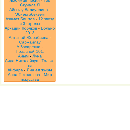
любимая песня
-
Так
Скучала Я
Айсылу Валиуллина
-
Эбием эбекэем
Азамат Биштов
-
12 звезд
и 3 стрелы
Аркадий Кобяков
-
Больно
2013
Алтынай Жорабаева
-
Саржайлау
А.Захаренко
-
Позывной-101.
Айым
-
Луна
Аида Николайчук
-
Только
ты
Айфара
-
Яна ел жыры
Анна Петряшева
-
Мир
искусства