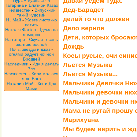
Давай уедем туда.
Нурым Куаныш
-
4
Татарина и Блатной Казах
Дед-Барадет
Неизвестен
-
Випускний
такий чудовий
делай то что должен
Н . Май
-
Жовте листячко
летить
Дело верное
Наталія Фаліон
-
Їдемо на
ярмарок
Дети, которых бросаю
На гитаре
-
Скучает осень
желтою весной
Дождь
Ночь, звезды и джаз
-
огнями радует ночной
Косы русые, очи сини
Бродвей
Льётся Музыка
Наследники
-
Иду я делать
Зло
Льется Музыка...
Неизвестен
-
Коли молюся
я до Бога
Мальчики Девочки Ню
Наталия Май
-
Квіти Для
Мами
Мальчики девочки нюха
Мальчики и девочки н
Мама не ругай прошу 
Марихуана
Мы будем верить и жд