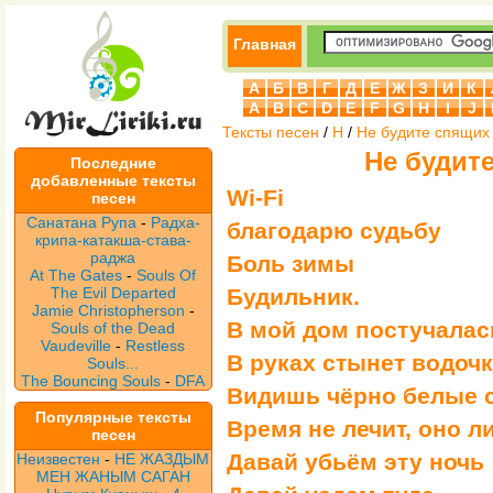
Главная
А
Б
В
Г
Д
Е
Ж
З
И
К
A
B
C
D
E
F
G
H
I
J
Тексты песен
/
Н
/
Не будите спящих
Не будит
Последние
добавленные тексты
Wi-Fi
песен
Санатана Рупа
-
Радха-
благодарю судьбу
крипа-катакша-става-
раджа
Боль зимы
At The Gates
-
Souls Of
The Evil Departed
Будильник.
Jamie Christopherson
-
В мой дом постучалас
Souls of the Dead
Vaudeville
-
Restless
В руках стынет водоч
Souls...
The Bouncing Souls
-
DFA
Видишь чёрно белые с
Популярные тексты
Время не лечит, оно л
песен
Давай убьём эту ночь
Неизвестен
-
НЕ ЖАЗДЫМ
МЕН ЖАНЫМ САГАН