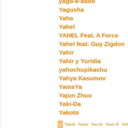
yago-e-aboo
Yagusha
Yaha
Yahel
YAHEL Feat. A Force
Yahel feat. Guy Zigdon
Yahir
Yahir y Yuridia
yahochupikachu
Yahya Kasumov
YaineYa
Yajun Zhuo
Yaki-Da
Yakoto
y
Yakrik
Yanbi
Yao Kr
Yeah B
Yel