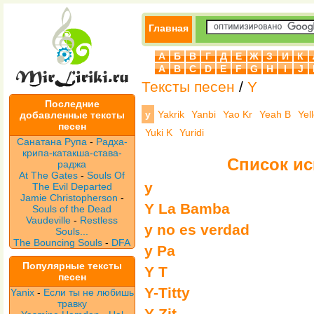
Главная
А
Б
В
Г
Д
Е
Ж
З
И
К
A
B
C
D
E
F
G
H
I
J
Тексты песен
/
Y
Последние
y
Yakrik
Yanbi
Yao Kr
Yeah B
Yel
добавленные тексты
песен
Yuki K
Yuridi
Санатана Рупа
-
Радха-
крипа-катакша-става-
Список ис
раджа
At The Gates
-
Souls Of
y
The Evil Departed
Jamie Christopherson
-
Y La Bamba
Souls of the Dead
Vaudeville
-
Restless
y no es verdad
Souls...
The Bouncing Souls
-
DFA
y Pa
Популярные тексты
Y T
песен
Y-Titty
Yanix
-
Если ты не любишь
травку
Y-Zit