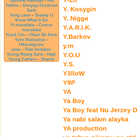
Yasmine Hamdan
-
Hal
YaMira
-
Dunyayi Durduran
Y. Kosygin
Sarki
Yung Lean
-
Shawty U
Y. Nigga
Know What It Do
Yt mazafaka
-
Comon
Y.A.R.I.K.
mazafaka
Yusuf Cim
-
Olsun Bir Kere
Y.Barkov
Yumi Matsutoya
-
Hikoukigumo
y.m
yoav
-
Pale Imitation
Y.O.U
Young Rising Sons
-
High
Young Fathers
-
Shame
Y.S.
Y3lloW
Y9P
YA
Ya Boy
Ya Boy feat Nu Jerzey D
Ya nabi salam alayka
YA production