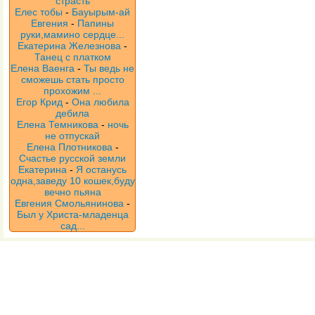
страсть
Елес тобы
-
Бауырым-ай
Евгения
-
Папины
руки,мамино сердце...
Екатерина Железнова
-
Танец с платком
Елена Ваенга
-
Ты ведь не
сможешь стать просто
прохожим ...
Егор Крид
-
Она любила
дебила
Елена Темникова
-
ночь
не отпускай
Елена Плотникова
-
Счастье русской земли
Екатерина
-
Я останусь
одна,заведу 10 кошек,буду
вечно пьяна
Евгения Смольянинова
-
Был у Христа-младенца
сад...