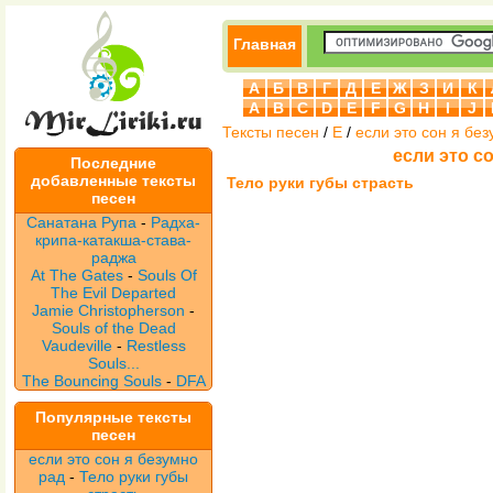
Главная
А
Б
В
Г
Д
Е
Ж
З
И
К
A
B
C
D
E
F
G
H
I
J
Тексты песен
/
Е
/
если это сон я бе
если это с
Последние
добавленные тексты
Тело руки губы страсть
песен
Санатана Рупа
-
Радха-
крипа-катакша-става-
раджа
At The Gates
-
Souls Of
The Evil Departed
Jamie Christopherson
-
Souls of the Dead
Vaudeville
-
Restless
Souls...
The Bouncing Souls
-
DFA
Популярные тексты
песен
если это сон я безумно
рад
-
Тело руки губы