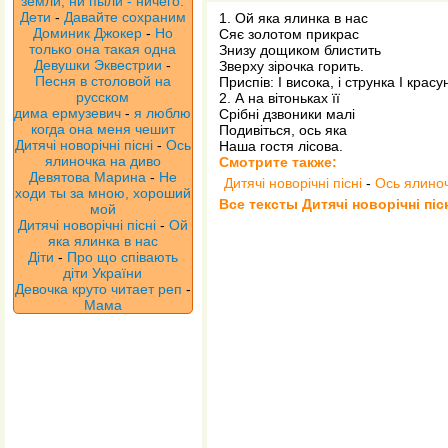
земли, ни пыли - ничего.
Дети
-
Давайте сохраним
1. Ой яка ялинка в нас
Доминик Джокер
-
Но
Сяє золотом прикрас
только она такая одна
Знизу дощиком блистить
Девушки Эквестрии
-
Зверху зірочка горить.
Песня в столовой на
Приспів: І висока, і струнка І красу
русском
2. А на вітоньках її
дима ермузевич
-
я люблю
Срібні дзвоники малі
когда она меня чешит
Подивіться, ось яка
Дитячі новорічні пісні
-
Ось
Наша гостя лісова.
ялиночка на диво
Смотрите также:
Девятова Марина
-
Не
Дитячі новорічні пісні
-
Ось ялиноч
ходи ты за мною, хороший
Все тексты Дитячі новорічні піс
мой
Дитячі новорічні пісні
-
Ой
яка ялинка в нас
Діти
-
Про що співають
діти України
Девочка круто читает реп
-
Мама