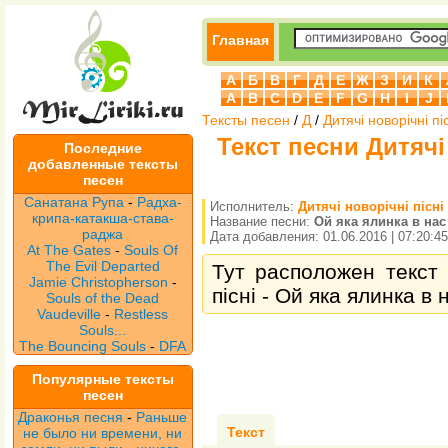
Главная
А
Б
В
Г
Д
Е
Ж
З
И
К
A
B
C
D
E
F
G
H
I
J
Тексты песен
/
Д
/
Дитячі новорічні пі
Текст песни Дитячі
Последние
добавленные тексты
песен
Санатана Рупа
-
Радха-
Исполнитель:
Дитячі новорічні пісні
крипа-катакша-става-
Название песни:
Ой яка ялинка в нас
раджа
Дата добавления: 01.06.2016 | 07:20:45
At The Gates
-
Souls Of
The Evil Departed
Тут расположен текст 
Jamie Christopherson
-
пісні - Ой яка ялинка в 
Souls of the Dead
Vaudeville
-
Restless
Souls...
The Bouncing Souls
-
DFA
Популярные тексты
песен
Драконья песня
-
Раньше
Текст
не было ни времени, ни