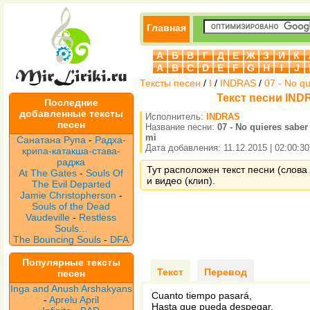
Главная
А
Б
В
Г
Д
Е
Ж
З
И
К
A
B
C
D
E
F
G
H
I
J
Тексты песен
/
I
/
INDRAS
/
07 - No q
Текст песни INDR
Последние
добавленные тексты
Исполнитель:
INDRAS
песен
Название песни:
07 - No quieres sabe
mi
Санатана Рупа
-
Радха-
Дата добавления: 11.12.2015 | 02:00:30
крипа-катакша-става-
раджа
Тут расположен текст песни (слова 
At The Gates
-
Souls Of
и видео (клип).
The Evil Departed
Jamie Christopherson
-
Souls of the Dead
Vaudeville
-
Restless
Souls...
The Bouncing Souls
-
DFA
Популярные тексты
Текст
Перевод
песен
Inga and Anush Arshakyans
Cuanto tiempo pasará,
-
Aprelu April
Hasta que pueda despegar,