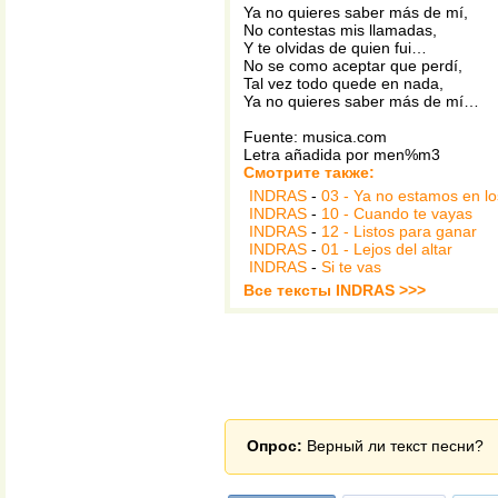
Ya no quieres saber más de mí,
No contestas mis llamadas,
Y te olvidas de quien fui…
No se como aceptar que perdí,
Tal vez todo quede en nada,
Ya no quieres saber más de mí…
Fuente: musica.com
Letra añadida por men%m3
Смотрите также:
INDRAS
-
03 - Ya no estamos en lo
INDRAS
-
10 - Cuando te vayas
INDRAS
-
12 - Listos para ganar
INDRAS
-
01 - Lejos del altar
INDRAS
-
Si te vas
Все тексты INDRAS >>>
Опрос:
Верный ли текст песни?