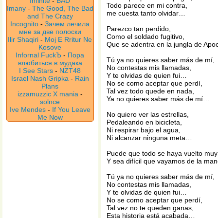
Infinite
-
BAD
Todo parece en mi contra,
Imany
-
The Good, The Bad
me cuesta tanto olvidar…
and The Crazy
Incognito
-
Зачем лечила
Parezco tan perdido,
мне за две полоски
Como el soldado fugitivo,
Ilir Shaqiri
-
Moj E Rritur Ne
Que se adentra en la jungla de Ap
Kosove
Infornal FuckЪ
-
Пора
Tú ya no quieres saber más de mí,
влюбиться в мудака
No contestas mis llamadas,
I See Stars
-
NZT48
Y te olvidas de quien fui…
Israel Nash Gripka
-
Rain
No se como aceptar que perdí,
Plans
Tal vez todo quede en nada,
izzamuzzic X mania
-
Ya no quieres saber más de mí…
solnce
Ive Mendes
-
If You Leave
No quiero ver las estrellas,
Me Now
Pedaleando en bicicleta,
Ni respirar bajo el agua,
Ni alcanzar ninguna meta…
Puede que todo se haya vuelto muy
Y sea difícil que vayamos de la m
Tú ya no quieres saber más de mí,
No contestas mis llamadas,
Y te olvidas de quien fui…
No se como aceptar que perdí,
Tal vez no te queden ganas,
Esta historia está acabada…