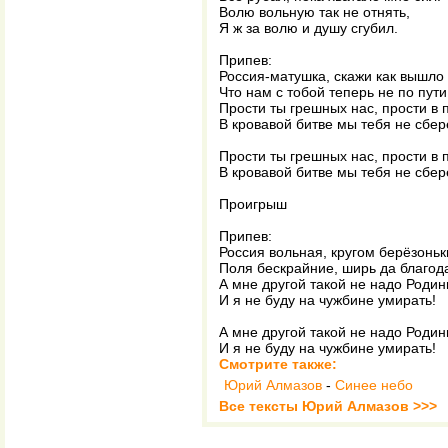
Волю вольную так не отнять,
Я ж за волю и душу сгубил.
Припев:
Россия-матушка, скажи как вышло 
Что нам с тобой теперь не по пути
Прости ты грешных нас, прости в 
В кровавой битве мы тебя не сбер
Прости ты грешных нас, прости в 
В кровавой битве мы тебя не сбер
Проигрыш
Припев:
Россия вольная, кругом берёзоньк
Поля бескрайние, ширь да благода
А мне другой такой не надо Роди
И я не буду на чужбине умирать!
А мне другой такой не надо Роди
И я не буду на чужбине умирать!
Смотрите также:
Юрий Алмазов
-
Синее небо
Все тексты Юрий Алмазов >>>