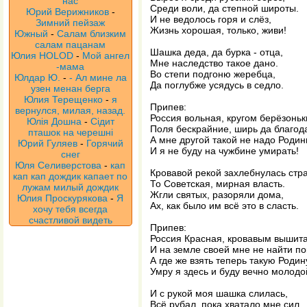
нас
Среди воли, да степной широты.
Юрий Верижников
-
И не ведолось горя и слёз,
Зимний пейзаж
Жизнь хорошая, только, живи!
Южный
-
Салам близким
салам пацанам
Шашка деда, да бурка - отца,
Юлия HOLOD
-
Мой ангел
Мне наследство такое дано.
-мама
Во степи подгоню жеребца,
Юлдар Ю.
-
- Ал мине ла
Да поглубже усядусь в седло.
узен менан берга
Юлия Терещенко
-
я
Припев:
вернулся, милая, назад.
Россия вольная, кругом берёзоньк
Юлія Дошна
-
Сідит
Поля бескрайние, ширь да благода
пташок на черешні
А мне другой такой не надо Роди
Юрий Гуляев
-
Горячий
И я не буду на чужбине умирать!
снег
Юля Селиверстова
-
кап
Кровавой рекой захлебнулась стр
кап кап дождик капает по
То Советская, мирная власть.
лужам милый дождик
Жгли святых, разоряли дома,
Юлия Проскурякова
-
Я
Ах, как было им всё это в сласть.
хочу тебя всегда
счастливой видеть
Припев:
Россия Красная, кровавым вышит
И на земле своей мне не найти по
А где же взять теперь такую Родин
Умру я здесь и буду вечно молодо
И с рукой моя шашка слилась,
Всё рубал, пока хватало мне сил.