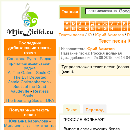
Главная
А
Б
В
Г
Д
Е
Ж
З
И
К
A
B
C
D
E
F
G
H
I
J
Тексты песен
/
Ю
/
Юрий Алмазов
/
Р
Текст песни 
Последние
добавленные тексты
Исполнитель:
Юрий Алмазов
песен
Название песни:
Россия вольная
Дата добавления: 25.08.2015 | 08:14:04
Санатана Рупа
-
Радха-
крипа-катакша-става-
Тут расположен текст песни (слова
раджа
(клип).
At The Gates
-
Souls Of
The Evil Departed
Jamie Christopherson
-
Souls of the Dead
Vaudeville
-
Restless
Souls...
The Bouncing Souls
-
DFA
Текст
Перевод
Популярные тексты
песен
"РОССИЯ ВОЛЬНАЯ"
Юлианна Караулова
-
Миллионы глаз смотрят на
Вырос я среди русских берёз,