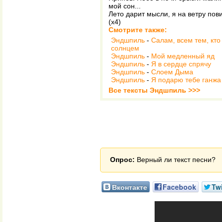
мой сон...
Лето дарит мысли, я на ветру пови
(х4)
Смотрите также:
Эндшпиль
-
Салам, всем тем, кто
солнцем
Эндшпиль
-
Мой медленный яд
Эндшпиль
-
Я в сердце спрячу
Эндшпиль
-
Слоем Дыма
Эндшпиль
-
Я подарю тебе ганжа
Все тексты Эндшпиль >>>
Опрос:
Верный ли текст песни?
Вконтакте
Facebook
Twi