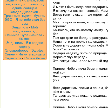
Эндшпиль
-
Салам, всем
огня.
тем, кто ходит с нами под
И может быть когда свет подарит 
одним солнцем
Я отвечу им так же .. спасибо Мам
Эльдар Джарахов
-
Ветер гонит в океан, там огромны
Трахаться, курить, бухать.
затих
ЭGO
-
Я по тебе стал без
Ман.. и просит план, я по тихому 
ума
тороплю
Эндшпиль
-
Мой
Ба-боюсь, что на-намочу манту..Р
медленный яд
бес
Эльмира Сулейманова
-
Там где дети по балде е раскурив
50 яшь
Наши ночи на пролет календарь и
Эндшпиль
-
Я в сердце
Укажи мне дорогу хип-хопа слёт. М
спрячу
"воин" во жиесть
Электрофорез
-
Эшафот
Подари надежду жить по природе 
Энием
-
Ин якты кояшым
морозит звук передай
Эндшпиль
-
Слоем Дыма
Это вокруг нам напел местный гид,
Припев: Небо в ночи брызги мали
мой сон...
Лето дарит мысли, я на ветру пови
(х2)
Лето дарит нам сиськи и понам, б
нём в хлам.
Танцуем до утра пока не родила..
чем вчера
Припев: Небо в ночи брызги мали